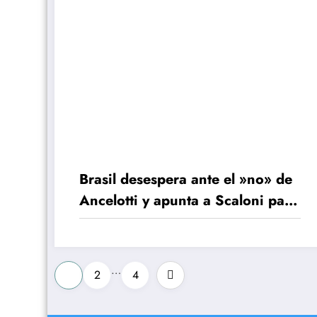
Brasil desespera ante el »no» de
Ancelotti y apunta a Scaloni para
que asuma como DT
Paginación
…
1
2
4
de