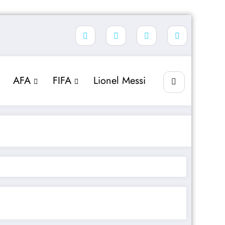
AFA
FIFA
Lionel Messi