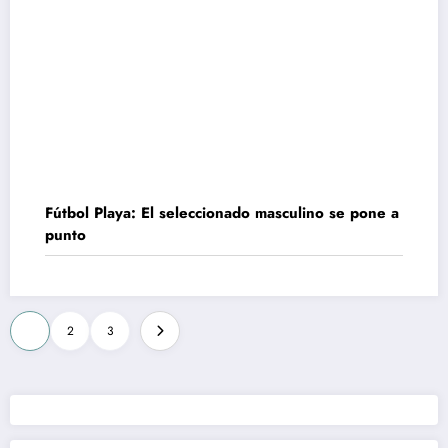
Fútbol Playa: El seleccionado masculino se pone a
punto
Paginación
1
2
3
de
entradas