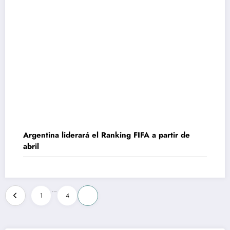
Argentina liderará el Ranking FIFA a partir de
abril
Paginación
…
1
4
5
de
entradas