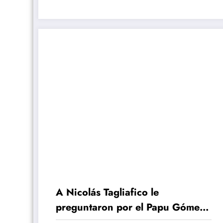
lesionados
A Nicolás Tagliafico le
preguntaron por el Papu Gómez
y esto respondió