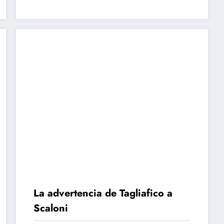
incidentes en Argentina vs.
Marruecos
La advertencia de Tagliafico a
Scaloni