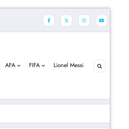
AFA
FIFA
Lionel Messi