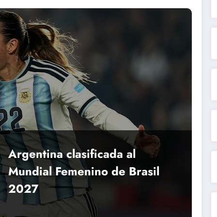
Argentina clasificada al
Mundial Femenino de Brasil
2027