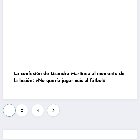
La confesión de Lisandro Martínez al momento de
la lesión: »No quería jugar más al fútbol»
Paginación
…
1
2
4
de
entradas