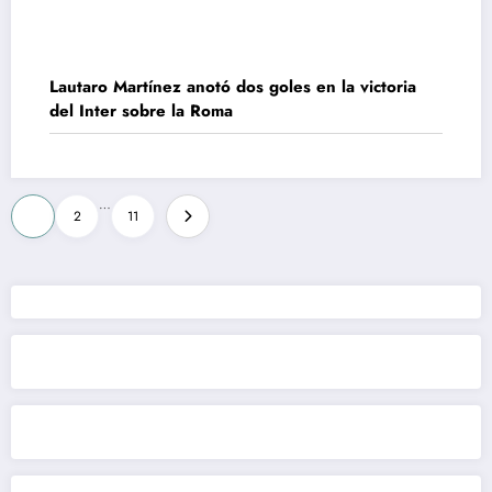
Lautaro Martínez anotó dos goles en la victoria
del Inter sobre la Roma
Paginación
…
1
2
11
de
entradas