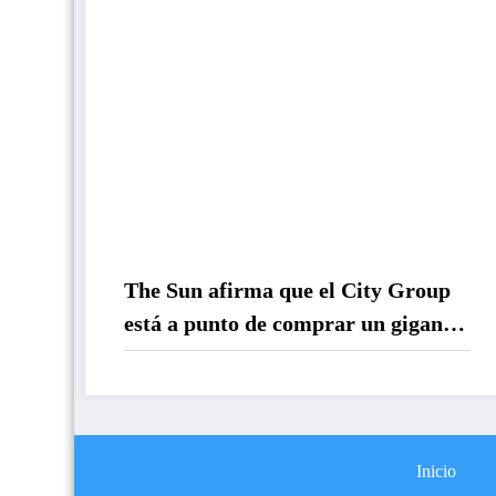
The Sun afirma que el City Group
está a punto de comprar un gigante
de Argentina mediante uno de sus
ídolos
Inicio