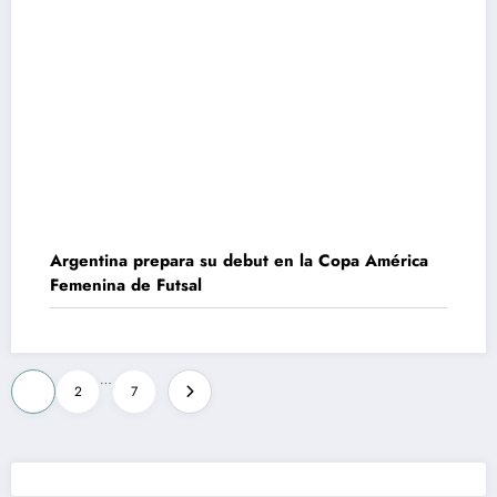
Argentina prepara su debut en la Copa América
Femenina de Futsal
Paginación
…
1
2
7
de
entradas