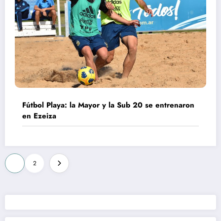
Fútbol Playa: la Mayor y la Sub 20 se entrenaron
en Ezeiza
Paginación
1
2
de
entradas