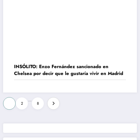
INSÓLITO: Enzo Fernández sancionado en
Chelsea por decir que le gustaría vivir en Madrid
Paginación
…
1
2
8
de
entradas