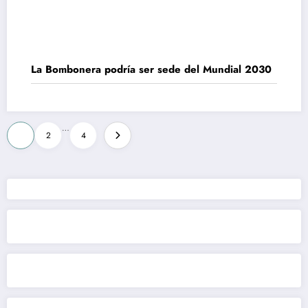
La Bombonera podría ser sede del Mundial 2030
Paginación
…
1
2
4
de
entradas