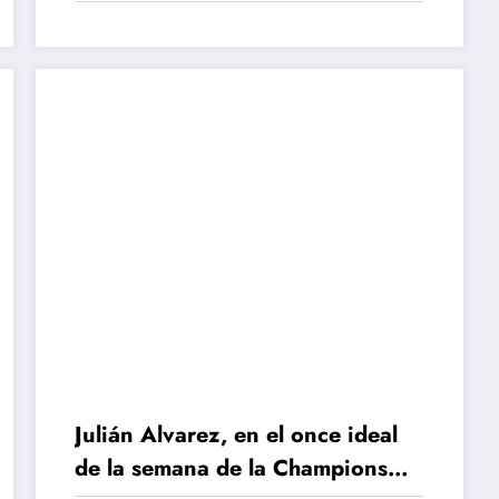
Champions
Julián Alvarez, en el once ideal
de la semana de la Champions