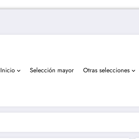
Inicio
Selección mayor
Otras selecciones