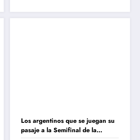
League
Los argentinos que se juegan su
pasaje a la Semifinal de la
Champions League