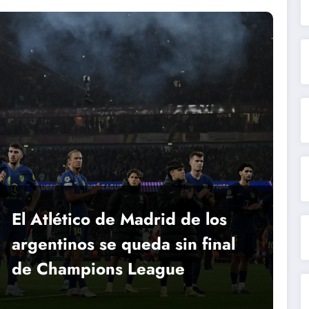
El Atlético de Madrid de los
argentinos se queda sin final
de Champions League