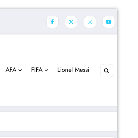
AFA
FIFA
Lionel Messi