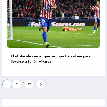
El obstáculo con el que se topó Barcelona para
llevarse a Julián Alvarez
Paginación
…
1
2
37
de
entradas