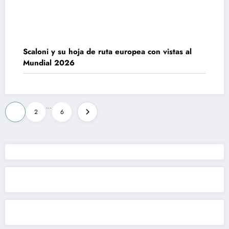
Scaloni y su hoja de ruta europea con vistas al
Mundial 2026
Paginación
…
1
2
6
de
entradas