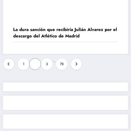
La dura sanción que recibiría Julián Alvarez por el
descargo del Atlético de Madrid
Paginación
…
1
2
3
78
de
entradas